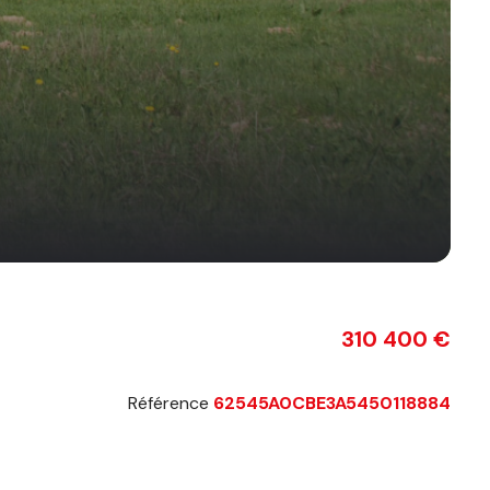
310 400 €
Référence
62545A0CBE3A5450118884