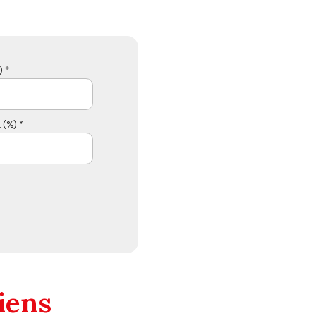
 *
 (%) *
iens