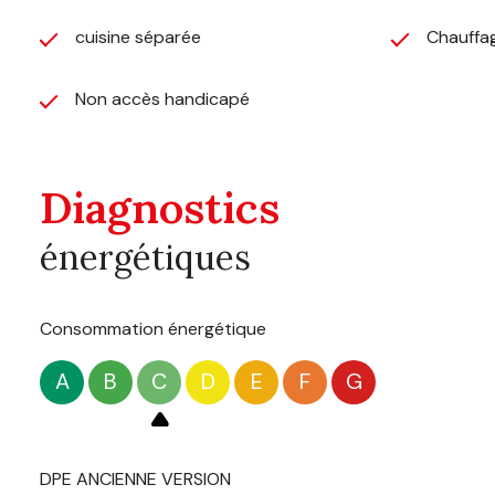
cuisine séparée
Chauffag
Non accès handicapé
Diagnostics
énergétiques
Consommation énergétique
A
B
C
D
E
F
G
DPE ANCIENNE VERSION