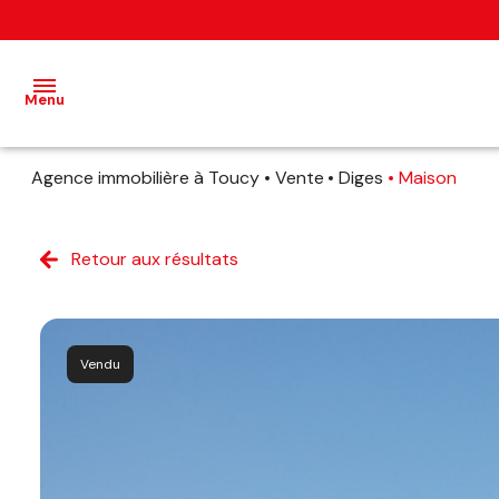
Menu
Agence immobilière à Toucy
Vente
Diges
Maison
accueil
ventes
Retour aux résultats
estimation
avis
Vendu
client
contact