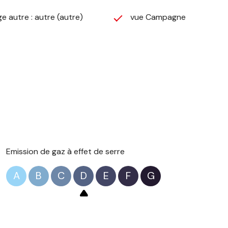
e autre : autre (autre)
vue Campagne
Emission de gaz à effet de serre
A
B
C
D
E
F
G