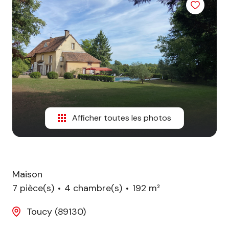
biens
vendus
Afficher toutes les photos
Maison
7 pièce(s)
4 chambre(s)
192 m²
Toucy (89130)