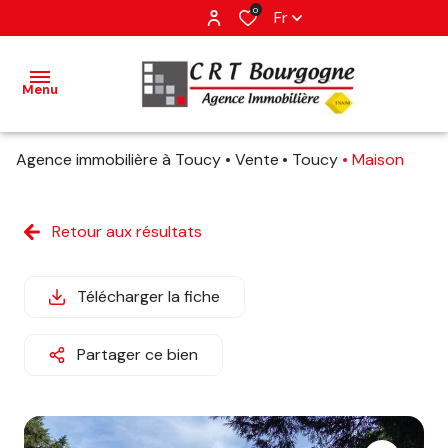
0
Fr
Menu
Agence immobilière à Toucy
Vente
Toucy
Maison
accueil
ventes
Retour aux résultats
estimation
Télécharger la fiche
avis
Partager ce bien
client
contact