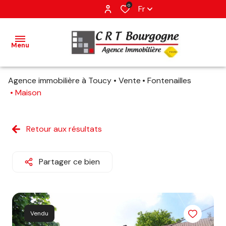
0
Fr
Menu
Agence immobilière à Toucy
Vente
Fontenailles
accueil
Maison
ventes
Retour aux résultats
estimation
Partager ce bien
avis
client
contact
Vendu