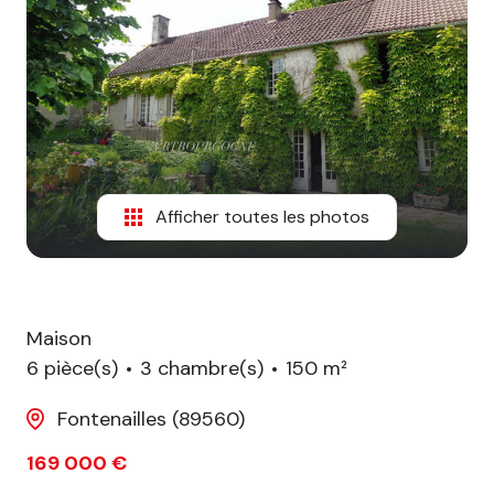
biens
vendus
Afficher toutes les photos
Maison
6 pièce(s)
3 chambre(s)
150 m²
Fontenailles (89560)
169 000 €