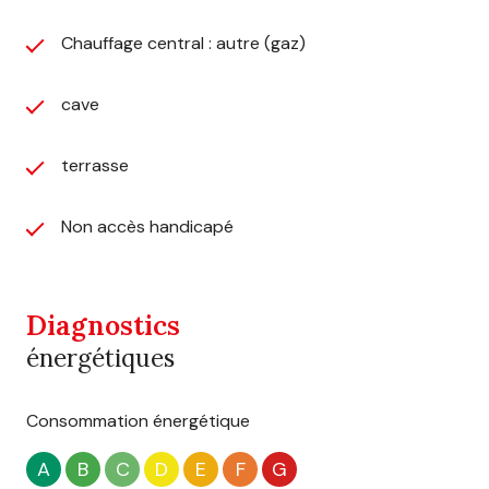
Chauffage central : autre (gaz)
cave
terrasse
Non accès handicapé
Diagnostics
énergétiques
Consommation énergétique
A
B
C
D
E
F
G