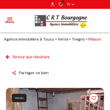
0
Fr
Menu
Agence immobilière à Toucy
Vente
Treigny
Maison
accueil
ventes
Retour aux résultats
estimation
Partager ce bien
avis
client
Vendu
contact