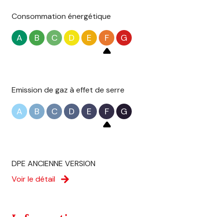
Consommation énergétique
A
B
C
D
E
F
G
Emission de gaz à effet de serre
A
B
C
D
E
F
G
DPE ANCIENNE VERSION
Voir le détail