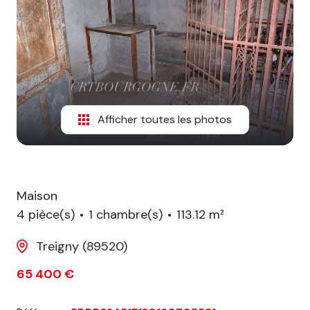
biens
vendus
Afficher toutes les photos
Maison
4 pièce(s)
1 chambre(s)
113.12 m²
Treigny (89520)
65 400 €