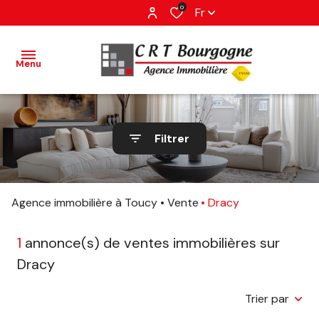
0
Fr
Menu
accueil
Filtrer
ventes
estimation
Agence immobilière à Toucy
Vente
Dracy
avis
1
annonce(s) de ventes immobilières sur
client
Dracy
contact
Trier par