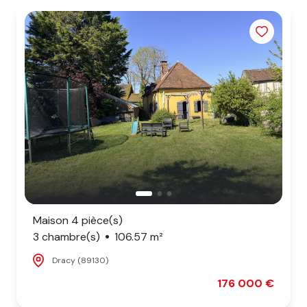
biens
vendus
Maison 4 pièce(s)
3 chambre(s)
106.57 m²
Dracy (89130)
176 000 €