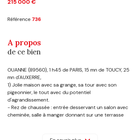
215 000 €
Référence
736
A propos
de ce bien
OUANNE (89560), 1 h45 de PARIS, 15 mn de TOUCY, 25
mn d'AUXERRE,
1) Jolie maison avec sa grange, sa tour avec son
pigeonnier, le tout avec du potentiel
d'agrandissement.
- Rez de chaussée : entrée desservant un salon avec
cheminée, salle à manger donnant sur une terrasse
permettant un accès de plain-pied, une pièce bureau,
Wc, une chambre avec sa salle d'eau, une cuisine et
arrière cuisine avec accès direct à la grange.