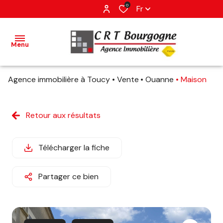
0
Fr
Menu
Agence immobilière à Toucy
Vente
Ouanne
Maison
accueil
ventes
Retour aux résultats
estimation
Télécharger la fiche
avis
Partager ce bien
client
contact