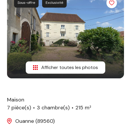
biens
Sous-offre
Exclusivité
vendus
Afficher toutes les photos
Maison
7 pièce(s)
3 chambre(s)
215 m²
Ouanne (89560)