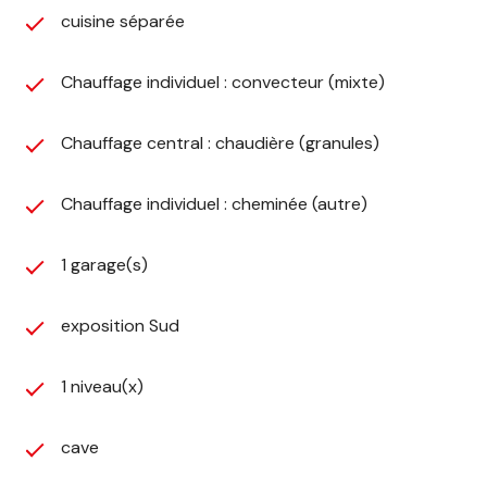
cuisine séparée
terrain de 1250 m2 . 3)
Terrain indépendant : proche dela tour de 310 m2
pour le potager, prunier, noyer, pommier.
Chauffage individuel : convecteur (mixte)
Chauffage central : chaudière (granules)
Chauffage individuel : cheminée (autre)
1 garage(s)
exposition Sud
1 niveau(x)
cave