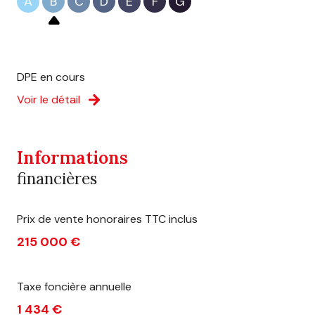
A
B
C
D
E
F
G
DPE en cours
Voir le détail
Informations
financières
Prix de vente honoraires TTC inclus
215 000 €
Taxe foncière annuelle
1 434 €