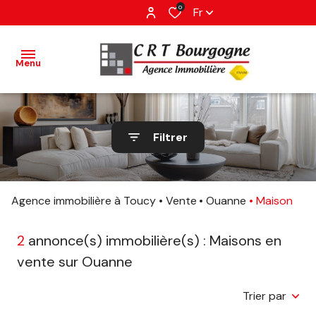
0
Fr
Menu
accueil
Filtrer
ventes
estimation
Agence immobilière à Toucy
Vente
Ouanne
Maison
avis
2
annonce(s) immobilière(s) : Maisons en
client
vente sur Ouanne
contact
Trier par