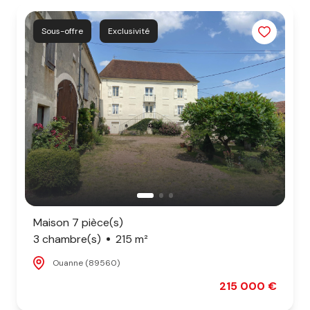
biens
vendus
Sous-offre
Exclusivité
Maison 7 pièce(s)
3 chambre(s)
215 m²
Ouanne (89560)
215 000 €