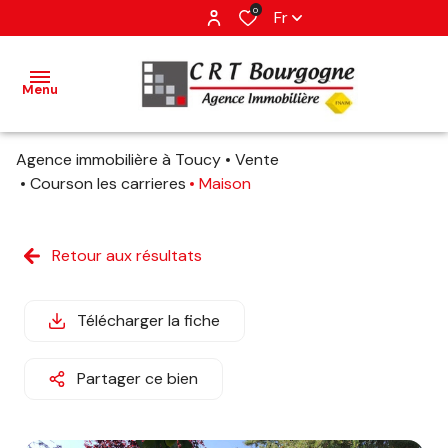
0
Fr
Menu
Agence immobilière à Toucy
Vente
accueil
Courson les carrieres
Maison
ventes
Retour aux résultats
estimation
Télécharger la fiche
avis
client
Partager ce bien
contact