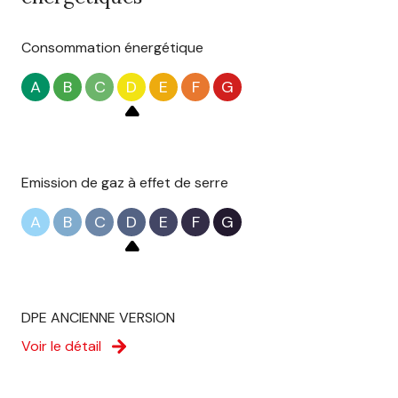
Consommation énergétique
A
B
C
D
E
F
G
Emission de gaz à effet de serre
A
B
C
D
E
F
G
DPE ANCIENNE VERSION
Voir le détail