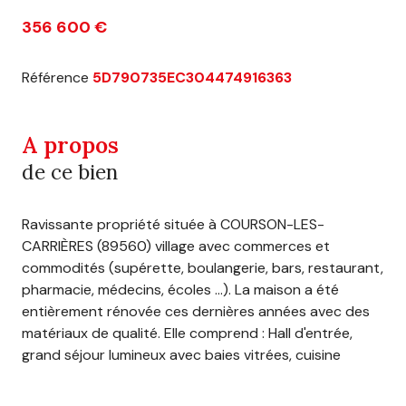
356 600 €
Référence
5D790735EC304474916363
A propos
de ce bien
Ravissante propriété située à COURSON-LES-
CARRIÈRES (89560) village avec commerces et
commodités (supérette, boulangerie, bars, restaurant,
pharmacie, médecins, écoles ...). La maison a été
entièrement rénovée ces dernières années avec des
matériaux de qualité. Elle comprend : Hall d'entrée,
grand séjour lumineux avec baies vitrées, cuisine
ouverte sur espace repas avec une cheminée en
pierre de taille et un accès sur la terrasse, arrière-