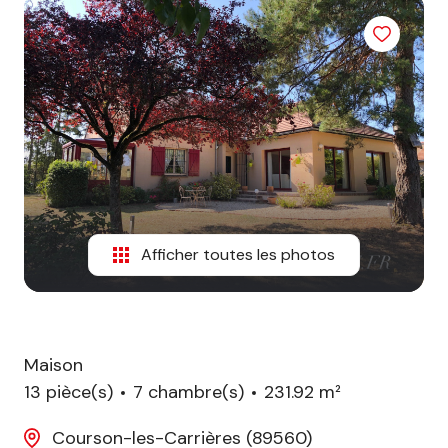
biens
vendus
Afficher toutes les photos
Maison
13 pièce(s)
7 chambre(s)
231.92 m²
Courson-les-Carrières (89560)