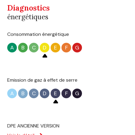
Diagnostics
énergétiques
Consommation énergétique
A
B
C
D
E
F
G
Emission de gaz à effet de serre
A
B
C
D
E
F
G
DPE ANCIENNE VERSION