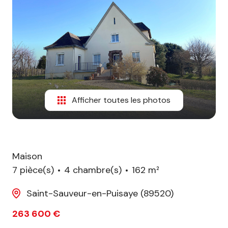
biens
vendus
Afficher toutes les photos
Maison
7 pièce(s)
4 chambre(s)
162 m²
Saint-Sauveur-en-Puisaye (89520)
263 600 €