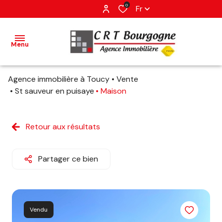
0
Fr
Menu
Agence immobilière à Toucy
Vente
accueil
St sauveur en puisaye
Maison
ventes
Retour aux résultats
estimation
Partager ce bien
avis
client
contact
Vendu