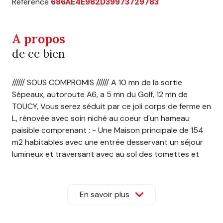
Référence
686AE4E982D39973729783
A propos
de ce bien
////// SOUS COMPROMIS ////// A 10 mn de la sortie
Sépeaux, autoroute A6, a 5 mn du Golf, 12 mn de
TOUCY, Vous serez séduit par ce joli corps de ferme en
L, rénovée avec soin niché au coeur d'un hameau
paisible comprenant : - Une Maison principale de 154
m2 habitables avec une entrée desservant un séjour
lumineux et traversant avec au sol des tomettes et
poutres apparentes donnant sur une terrasse de 90
m2 orientée plein Sud Ouest avec vue sur le jardin, la
piscine, la campagne. Vous pourrez également vous
En savoir plus
détendre dans votre sofa et profiter de belles
flambées autour de cette belle cheminée en pierre de