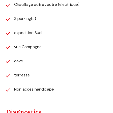
Fruits et abritée d'une pergola. Le pool-house
Chauffage autre : autre (electrique)
comprend le système de filtration au sel et
électrolyse et rangement pour les accessoires et le
3 parking(s)
robot. - Une Grange ouverte avec 3 places de parking
- Dépendances avec atelier et rangement de vos
exposition Sud
outils Terrain de 4715 m2 clos avec un jardin spacieux,
idéal pour les jeux en plein air et vos moments de
détente grâce au calme, la vue sur la campagne
vue Campagne
Bourguignonne, espace potager avec un puits. +++
Double vitrage, raccordée à la fibre, toiture avec
cave
panneaux photovoltaïques consommation et revente,
portail électrique, Robot tondeuse.
terrasse
Non accès handicapé
Diagnostics