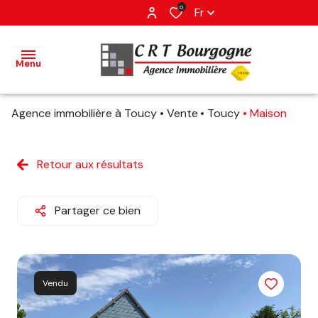
0
Fr
Menu
Agence immobilière à Toucy
Vente
Toucy
Maison
accueil
ventes
Retour aux résultats
estimation
Partager ce bien
avis
client
Vendu
contact