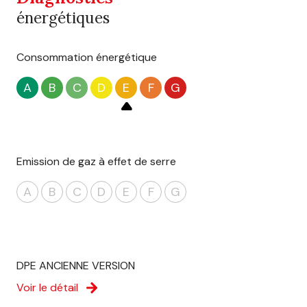
énergétiques
Consommation énergétique
A
B
C
D
E
F
G
Emission de gaz à effet de serre
A
B
C
D
E
F
G
DPE ANCIENNE VERSION
Voir le détail