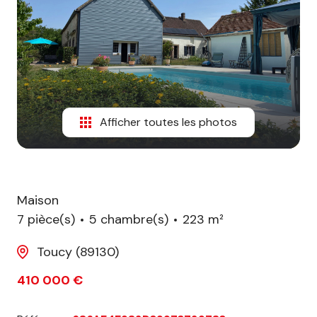
biens
vendus
Afficher toutes les photos
Maison
7 pièce(s)
5 chambre(s)
223 m²
Toucy (89130)
410 000 €