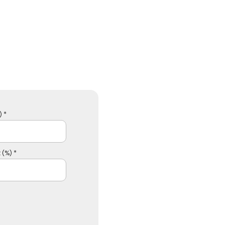
 *
 (%) *