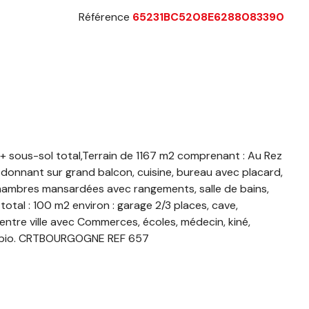
Référence
65231BC5208E6288083390
u + sous-sol total,Terrain de 1167 m2 comprenant : Au Rez
 donnant sur grand balcon, cuisine, bureau avec placard,
 chambres mansardées avec rangements, salle de bains,
al : 100 m2 environ : garage 2/3 places, cave,
 centre ville avec Commerces, écoles, médecin, kiné,
sin bio. CRTBOURGOGNE REF 657