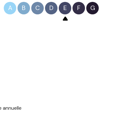
A
B
C
D
E
F
G
e annuelle