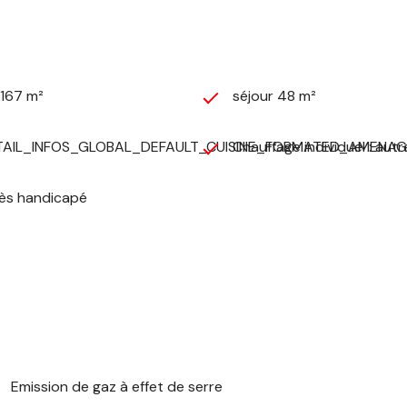
 167 m²
séjour 48 m²
AIL_INFOS_GLOBAL_DEFAULT_CUISINE_FORMATED_AMENAG
Chauffage individuel : autre
ès handicapé
Emission de gaz à effet de serre