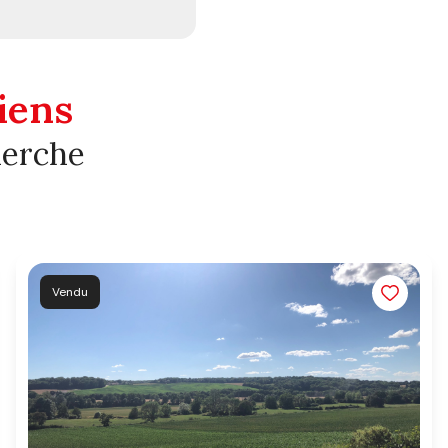
iens
herche
Vendu