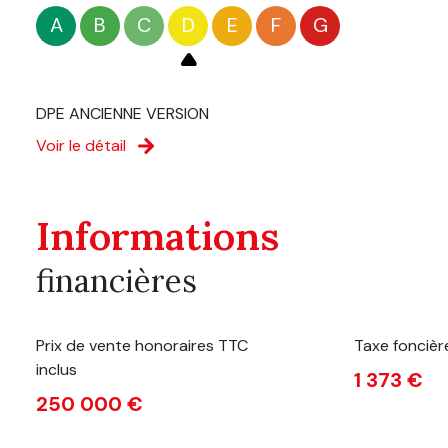
A
B
C
D
E
F
G
DPE ANCIENNE VERSION
Voir le détail
Informations
financières
Prix de vente honoraires TTC
Taxe foncièr
inclus
1 373 €
250 000 €