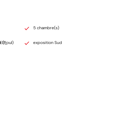
5 chambre(s)
EE_
 (fioul)
exposition Sud