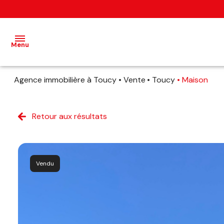
Menu
Agence immobilière à Toucy
Vente
Toucy
Maison
accueil
ventes
Retour aux résultats
estimation
avis
Vendu
client
contact