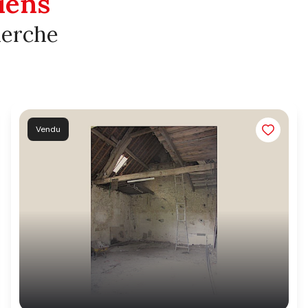
iens
herche
Vendu