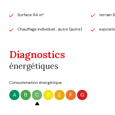
Surface 84 m²
terrain 
Chauffage individuel : autre (autre)
exposit
Diagnostics
énergétiques
Consommation énergétique
A
B
C
D
E
F
G