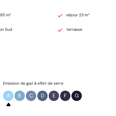
685 m²
séjour 23 m²
ion Sud
terrasse
Emission de gaz à effet de serre
A
B
C
D
E
F
G