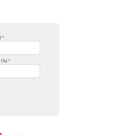
 *
 (%) *