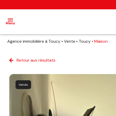
Menu
Agence immobilière à Toucy
Vente
Toucy
Maison
accueil
ventes
Retour aux résultats
estimation
avis
Vendu
client
contact