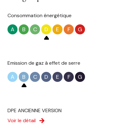
Consommation énergétique
A
B
C
D
E
F
G
Emission de gaz à effet de serre
A
B
C
D
E
F
G
DPE ANCIENNE VERSION
Voir le détail