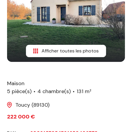
biens
vendus
Afficher toutes les photos
Maison
5 pièce(s)
4 chambre(s)
131 m²
Toucy (89130)
222 000 €