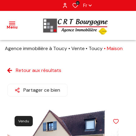
0
Fr
Menu
Agence immobilière à Toucy
Vente
Toucy
Maison
accueil
ventes
Retour aux résultats
estimation
Partager ce bien
avis
client
Vendu
contact