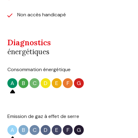
Non accès handicapé
Diagnostics
énergétiques
Consommation énergétique
A
B
C
D
E
F
G
Emission de gaz à effet de serre
A
B
C
D
E
F
G