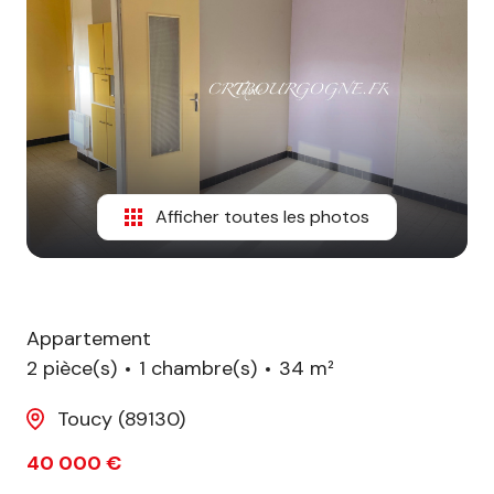
biens
vendus
Afficher toutes les photos
Appartement
2 pièce(s)
1 chambre(s)
34 m²
Toucy (89130)
40 000 €