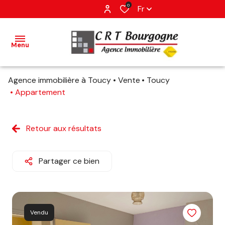
0
Fr
Menu
Agence immobilière à Toucy
Vente
Toucy
accueil
Appartement
ventes
Retour aux résultats
estimation
Partager ce bien
avis
client
contact
Vendu