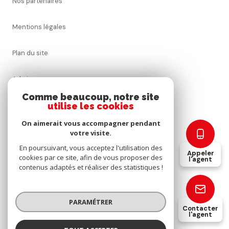
nos partenaires
mentions légales
plan du site
admin
Comme beaucoup, notre site
utilise les cookies
nos honoraires
On aimerait vous accompagner pendant
politique rgpd
votre visite.
En poursuivant, vous acceptez l'utilisation des
Appeler
cookies par ce site, afin de vous proposer des
cookies
l'agent
contenus adaptés et réaliser des statistiques !
© 2026 | Tous droits réservés
PARAMÉTRER
Contacter
l'agent
Réalisé par