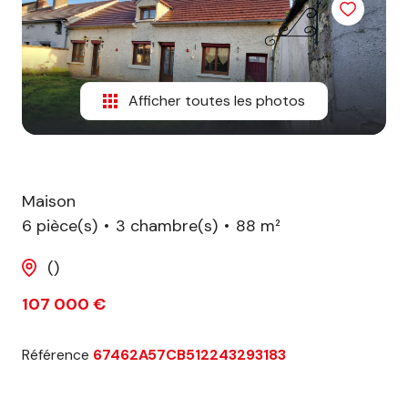
biens
vendus
Afficher toutes les photos
Maison
6 pièce(s)
3 chambre(s)
88 m²
()
107 000 €
Référence
67462A57CB512243293183