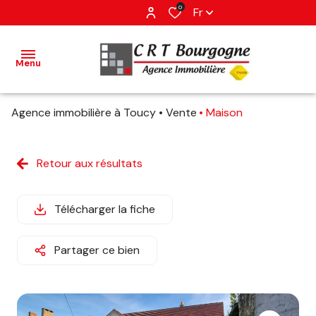
0
Fr
Menu
Agence immobilière à Toucy
Vente
Maison
accueil
ventes
Retour aux résultats
estimation
Télécharger la fiche
avis
Partager ce bien
client
contact