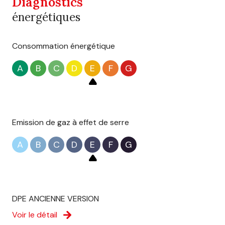
Diagnostics
énergétiques
Consommation énergétique
A
B
C
D
E
F
G
Emission de gaz à effet de serre
A
B
C
D
E
F
G
DPE ANCIENNE VERSION
Voir le détail